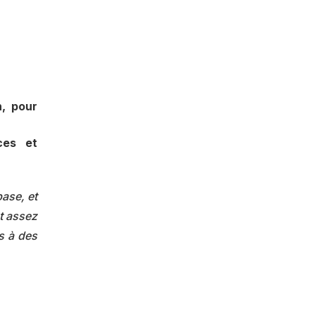
n, pour
ces et
ase, et
nt assez
es à des