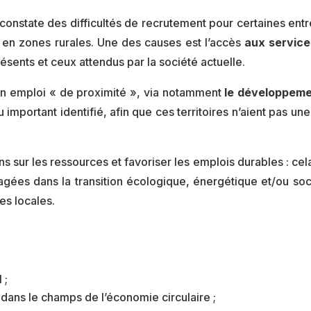
onstate des difficultés de recrutement pour certaines entr
 en zones rurales. Une des causes est l’accès
aux service
ents et ceux attendus par la société actuelle.
 d’un emploi « de proximité », via notamment
le développeme
 important identifié, afin que ces territoires n’aient pas un
ions sur les ressources et favoriser les emplois durables : ce
gées dans la transition écologique, énergétique et/ou soci
es locales.
 ;
re dans le champs de l’économie circulaire ;