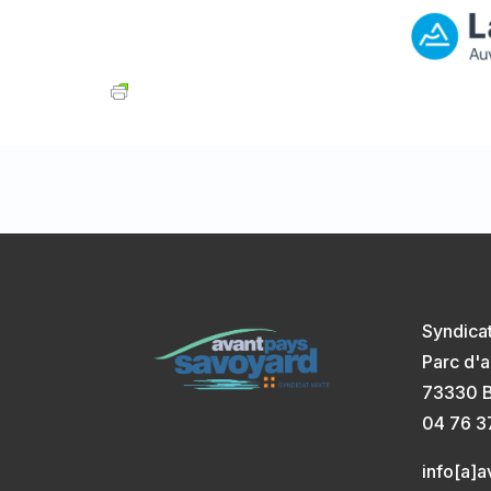
Syndica
Parc d'a
73330 B
04 76 3
info[a]