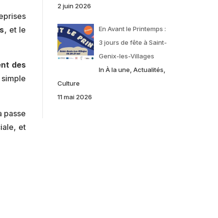
2 juin 2026
eprises
En Avant le Printemps :
s
, et le
3 jours de fête à Saint-
Genix-les-Villages
nt des
In À la une, Actualités,
e simple
Culture
11 mai 2026
la passe
ale, et