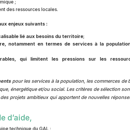
omique ;
ent des ressources locales.
aux enjeux suivants :
alisable lié aux besoins du territoire
;
toire, notamment en termes de services à la populatio
ables, qui limitent les pressions sur les ressour
ments
pour les services à la population, les commerces de b
que, énergétique et/ou social.
Les critères de sélection so
ité des projets ambitieux qui apportent de nouvelles répons
e d’aide,
quipe technique du GAL :