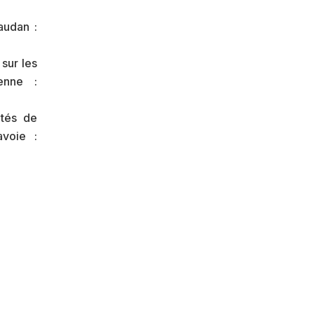
audan :
sur les
enne :
utés de
voie :