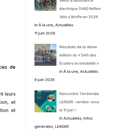
Vélos à assistance
électrique (VAE) Réflex
Vélo s’étoffe en 2026
In À la une, Actualités
11 juin 2026
Résultats de la 4ème
édition du « Défi des
Écoliers écomobilité »
rces de
In À la une, Actualités
9 juin 2026
t leurs
Rencontre Territoriale
ion, et
LEADER : rendez-vous
tion et
le 11 juin !
In Actualités, Infos
générales, LEADER