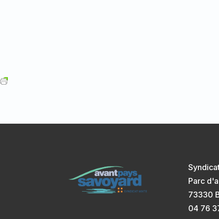
Syndica
Parc d'a
73330 B
04 76 3