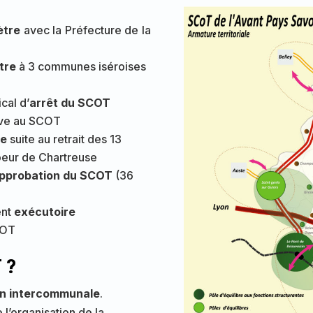
ètre
avec la Préfecture de la
tre
à 3 communes iséroises
cal d’
arrêt du SCOT
ive au SCOT
re
suite au retrait des 13
eur de Chartreuse
pprobation du SCOT
(36
ent
exécutoire
COT
 ?
ion intercommunale
.
e l’organisation de la