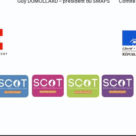
Guy DUMOLLARD – président du SMAPS
Comité