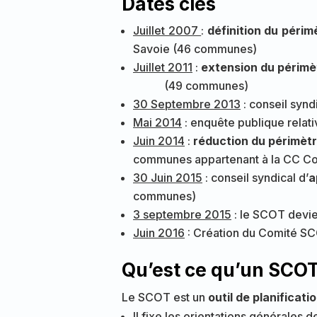
Dates clés
Juillet 2007
:
définition du périm
Savoie
(46 communes)
Juillet 2011
:
extension du périmè
(49 communes)
30 Septembre 2013
: conseil syndi
Mai 2014
: enquête publique relat
Juin 2014
:
réduction du périmèt
communes appartenant à la CC Co
30 Juin 2015
: conseil syndical d’
a
communes)
3 septembre 2015
: le SCOT devi
Juin 2016
: Création du Comité S
Qu’est ce qu’un SCOT
Le SCOT est un
outil de planificat
Il fixe les orientations générales d